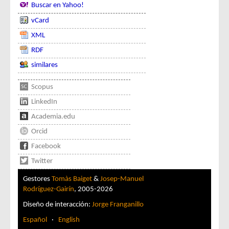
Buscar en Yahoo!
vCard
XML
RDF
similares
Scopus
LinkedIn
Academia.edu
Orcid
Facebook
Twitter
Gestores
Tomàs Baiget
&
Josep-Manuel
Rodríguez-Gairín
, 2005-2026
Diseño de interacción:
Jorge Franganillo
Español
·
English