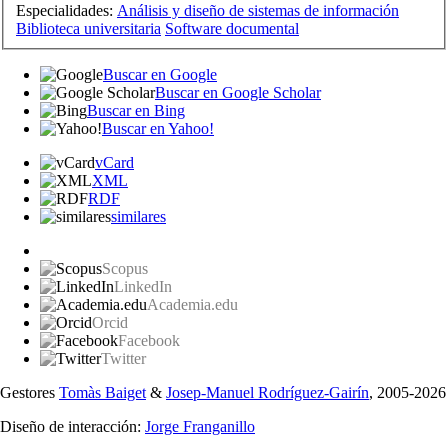
Especialidades:
Análisis y diseño de sistemas de información
Biblioteca universitaria
Software documental
Buscar en Google
Buscar en Google Scholar
Buscar en Bing
Buscar en Yahoo!
vCard
XML
RDF
similares
Scopus
LinkedIn
Academia.edu
Orcid
Facebook
Twitter
Gestores
Tomàs Baiget
&
Josep-Manuel Rodríguez-Gairín
, 2005-2026
Diseño de interacción:
Jorge Franganillo