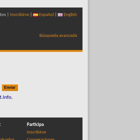
tos |
Inscribirse
|
Español
|
English
Búsqueda avanzada
m
t.info
.
t
Participa
Inscribirse
aluador
Cooperaciones