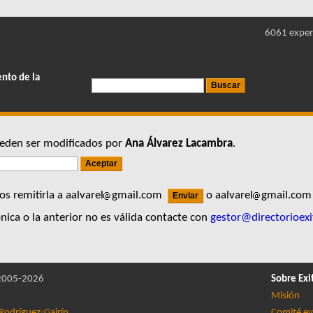
6061 exper
ento de la
pueden ser modificados por
Ana Álvarez Lacambra
.
s remitirla a aalvarel
gmail.com
o aalvarel
gmail.co
nica o la anterior no es válida contacte con
gestor@directorioexi
005-2026
Sobre Exi
Misión
Rodríguez-Gairín
Comité ev