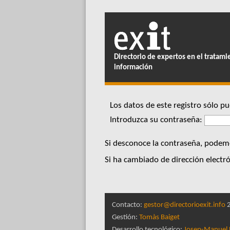
Directorio de expertos en el tratami
información
Los datos de este registro sólo 
Introduzca su contraseña:
Si desconoce la contraseña, podemo
Si ha cambiado de dirección electró
Contacto:
gestor@directorioexit.info
2
Gestión:
Tomàs Baiget
Desarrollo tecnológico:
Josep-Manuel 