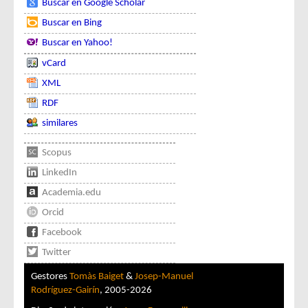
Buscar en Google Scholar
Buscar en Bing
Buscar en Yahoo!
vCard
XML
RDF
similares
Scopus
LinkedIn
Academia.edu
Orcid
Facebook
Twitter
Gestores
Tomàs Baiget
&
Josep-Manuel
Rodríguez-Gairín
, 2005-2026