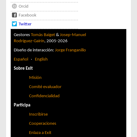
Orcid
Facebook
Twitter
Gestores
Tomàs Baiget
&
Josep-Manuel
Rodríguez-Gairín
, 2005-2026
Diseño de interacción:
Jorge Franganillo
Español
·
English
Sobre Exit
Misión
Comité evaluador
Confidencialidad
Participa
Inscribirse
Cooperaciones
Enlaza a Exit