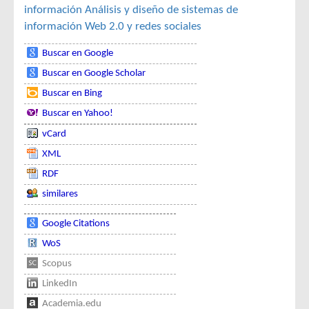
información
Análisis y diseño de sistemas de
información
Web 2.0 y redes sociales
Buscar en Google
Buscar en Google Scholar
Buscar en Bing
Buscar en Yahoo!
vCard
XML
RDF
similares
Google Citations
WoS
Scopus
LinkedIn
Academia.edu