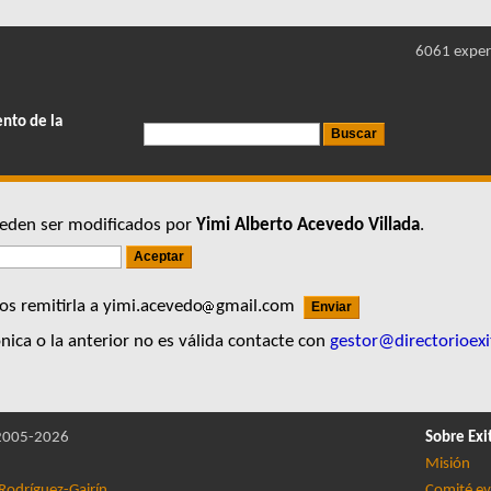
6061 exper
ento de la
pueden ser modificados por
Yimi Alberto Acevedo Villada
.
s remitirla a yimi.acevedo
gmail.com
nica o la anterior no es válida contacte con
gestor@directorioexi
005-2026
Sobre Exi
Misión
Rodríguez-Gairín
Comité ev