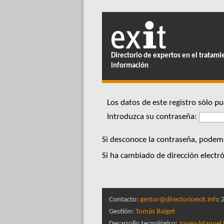
Directorio de expertos en el tratami
información
Los datos de este registro sólo 
Introduzca su contraseña:
Si desconoce la contraseña, podemo
Si ha cambiado de dirección electró
Contacto:
gestor@directorioexit.info
2
Gestión:
Tomàs Baiget
Desarrollo tecnológico:
Josep-Manuel 