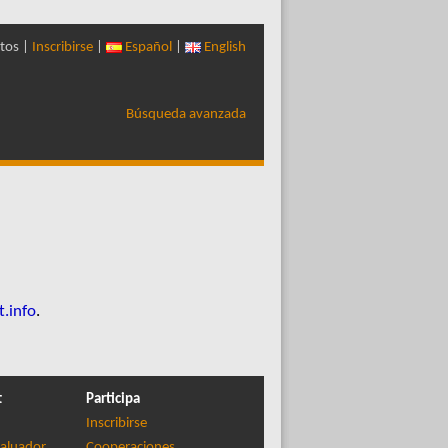
tos |
Inscribirse
|
Español
|
English
Búsqueda avanzada
t.info
.
t
Participa
Inscribirse
aluador
Cooperaciones