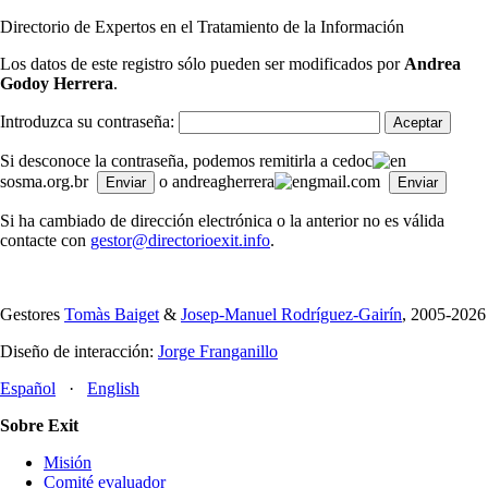
Directorio de Expertos en el Tratamiento de la Información
Los datos de este registro sólo pueden ser modificados por
Andrea
Godoy Herrera
.
Introduzca su contraseña:
Si desconoce la contraseña, podemos remitirla a cedoc
sosma.org.br
o andreagherrera
gmail.com
Si ha cambiado de dirección electrónica o la anterior no es válida
contacte con
gestor@directorioexit.info
.
Gestores
Tomàs Baiget
&
Josep-Manuel Rodríguez-Gairín
, 2005-2026
Diseño de interacción:
Jorge Franganillo
Español
·
English
Sobre Exit
Misión
Comité evaluador