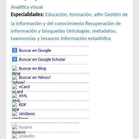
Analítica visual
Especialidades:
Educación, formación, alfin
Gestión de
la información y del conocimiento
Recuperación de
información y búsquedas
Ontologías, metadatos,
taxonomías y tesauros
Información estadística
Buscar en Google
Buscar en Google Scholar
Buscar en Bing
Buscar en Yahoo!
vCard
XML
RDF
similares
Scopus
LinkedIn