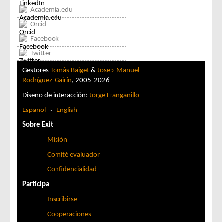
Academia.edu
Orcid
Facebook
Twitter
Gestores
Tomàs Baiget
&
Josep-Manuel
Rodríguez-Gairín
, 2005-2026
Diseño de interacción:
Jorge Franganillo
Español
·
English
Sobre Exit
Misión
Comité evaluador
Confidencialidad
Participa
Inscribirse
Cooperaciones