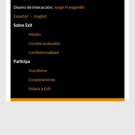
Diseño de interacción:
Jorge Franganillo
Español
·
English
Sobre Exit
Misión
Comité evaluador
Confidencialidad
Participa
Inscribirse
Cooperaciones
Enlaza a Exit