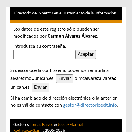
Directorio de Expertos en el Tratamiento de la Información
Los datos de este registro sólo pueden ser
modificados por
Carmen Álvarez Álvarez
.
Introduzca su contraseña:
Si desconoce la contraseña, podemos remitirla a
alvarezmc
unican.es
o mcalvarezalvarez
unican.es
Si ha cambiado de dirección electrónica o la anterior
no es válida contacte con
gestor@directorioexit.info
.
Gestores
Tomàs Baiget
&
Josep-Manuel
Rodríguez-Gairín
, 2005-2026