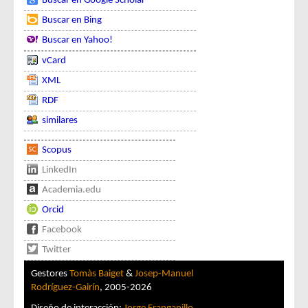
Buscar en Google Scholar
Buscar en Bing
Buscar en Yahoo!
vCard
XML
RDF
similares
Scopus
LinkedIn
Academia.edu
Orcid
Facebook
Twitter
Gestores
Tomàs Baiget
&
Josep-Manuel
Rodríguez-Gairín
, 2005-2026