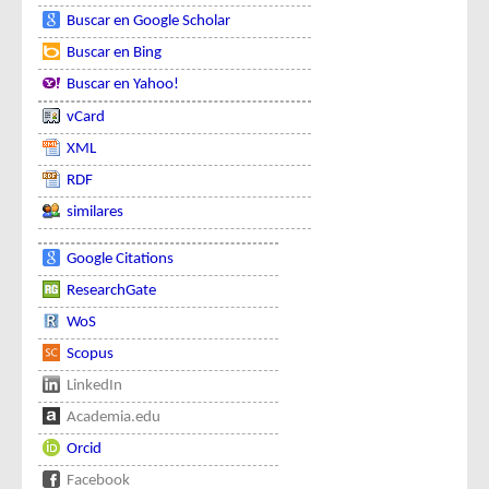
Buscar en Google Scholar
Buscar en Bing
Buscar en Yahoo!
vCard
XML
RDF
similares
Google Citations
ResearchGate
WoS
Scopus
LinkedIn
Academia.edu
Orcid
Facebook