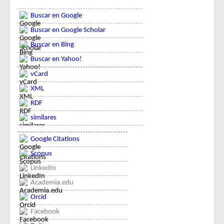
Buscar en Google
Buscar en Google Scholar
Buscar en Bing
Buscar en Yahoo!
vCard
XML
RDF
similares
Google Citations
Scopus
LinkedIn
Academia.edu
Orcid
Facebook