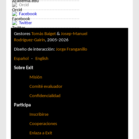
Orcid
Facebook
Twitter
Gestores
Tomàs Baiget
&
Josep-Manuel
Rodríguez-Gairín
, 2005-2026
Diseño de interacción:
Jorge Franganillo
Español
·
English
Sobre Exit
Misión
Comité evaluador
Confidencialidad
Participa
Inscribirse
Cooperaciones
Enlaza a Exit