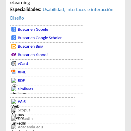
eLearning
Especialidades:
Usabilidad, interfaces e interacción
Diseño
Buscar en Google
Buscar en Google Scholar
Buscar en Bing
Buscar en Yahoo!
vCard
XML
RDF
similares
WoS
Scopus
LinkedIn
Academia.edu