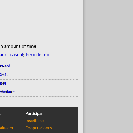
en amount of time.
audiovisual
;
Periodismo
vCard
XML
RDF
similares
t
Participa
Inscribirse
aluador
Cooperaciones