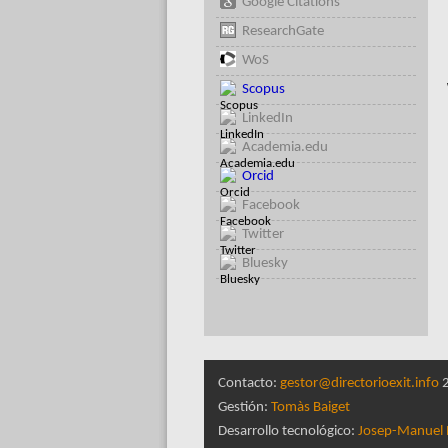
Google Citations
ResearchGate
WoS
Scopus
LinkedIn
Academia.edu
Orcid
Facebook
Twitter
Bluesky
Contacto:
gestor@directorioexit.info
2
Gestión:
Tomàs Baiget
Desarrollo tecnológico:
Josep-Manuel 