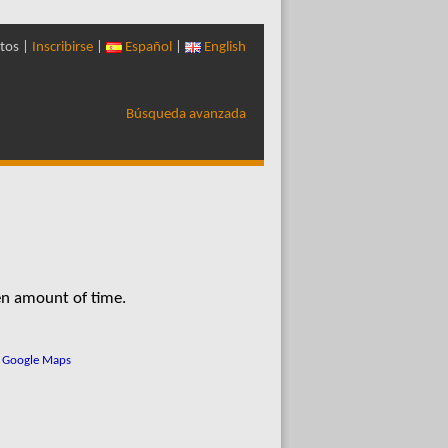
tos |
Inscribirse
|
Español
|
English
Búsqueda avanzada
en amount of time.