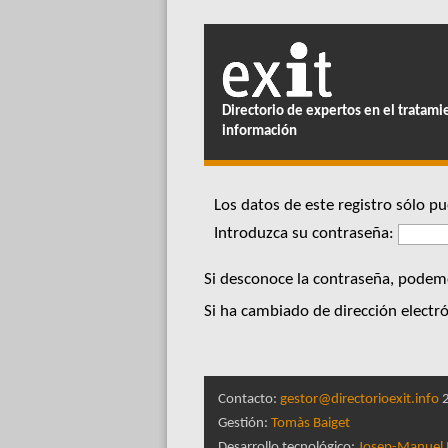
Directorio de expertos en el tratami
información
Los datos de este registro sólo 
Introduzca su contraseña:
Si desconoce la contraseña, podemo
Si ha cambiado de dirección electró
Contacto:
gestor@directorioexit.info
2
Gestión:
Tomàs Baiget
Desarrollo tecnológico:
Josep-Manuel 