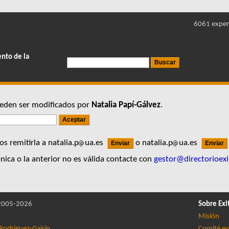
6061 exper
ento de la
pueden ser modificados por
Natalia Papí-Gálvez
.
s remitirla a natalia.p
ua.es
o natalia.p
ua.es
nica o la anterior no es válida contacte con
gestor@directorioexi
005-2026
Sobre Exi
Misión
Rodríguez-Gairín
Comité ev