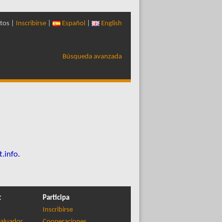
tos |
Inscribirse
|
Español
|
English
Búsqueda avanzada
t.info
.
t
Participa
Inscribirse
aluador
Cooperaciones