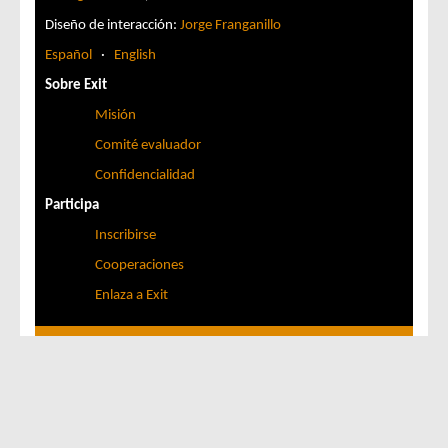
Diseño de interacción:
Jorge Franganillo
Español
·
English
Sobre Exit
Misión
Comité evaluador
Confidencialidad
Participa
Inscribirse
Cooperaciones
Enlaza a Exit