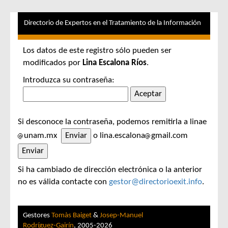
Directorio de Expertos en el Tratamiento de la Información
Los datos de este registro sólo pueden ser
modificados por
Lina Escalona Ríos
.
Introduzca su contraseña:
Si desconoce la contraseña, podemos remitirla a linae
unam.mx
o lina.escalona
gmail.com
Si ha cambiado de dirección electrónica o la anterior
no es válida contacte con
gestor@directorioexit.info
.
Gestores
Tomàs Baiget
&
Josep-Manuel
Rodríguez-Gairín
, 2005-2026