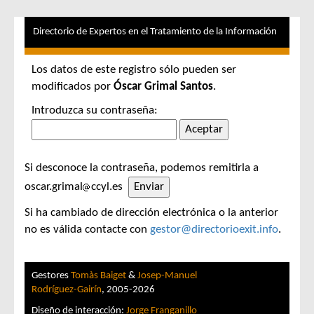
Directorio de Expertos en el Tratamiento de la Información
Los datos de este registro sólo pueden ser
modificados por
Óscar Grimal Santos
.
Introduzca su contraseña:
Si desconoce la contraseña, podemos remitirla a
oscar.grimal
ccyl.es
Si ha cambiado de dirección electrónica o la anterior
no es válida contacte con
gestor@directorioexit.info
.
Gestores
Tomàs Baiget
&
Josep-Manuel
Rodríguez-Gairín
, 2005-2026
Diseño de interacción:
Jorge Franganillo