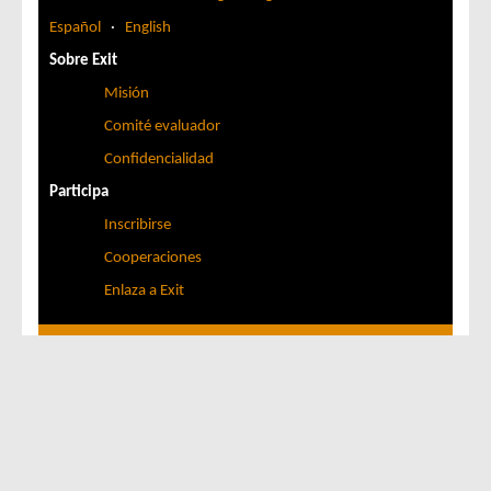
Español
·
English
Sobre Exit
Misión
Comité evaluador
Confidencialidad
Participa
Inscribirse
Cooperaciones
Enlaza a Exit