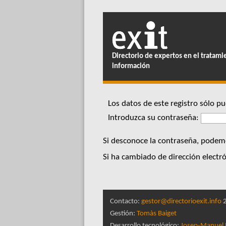
Directorio de expertos en el tratami
información
Los datos de este registro sólo 
Introduzca su contraseña:
Si desconoce la contraseña, podemo
Si ha cambiado de dirección electró
Contacto:
gestor@directorioexit.info
2
Gestión:
Tomàs Baiget
Desarrollo tecnológico:
Josep-Manuel 