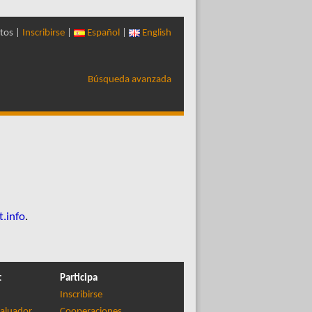
tos |
Inscribirse
|
Español
|
English
Búsqueda avanzada
t.info
.
t
Participa
Inscribirse
aluador
Cooperaciones