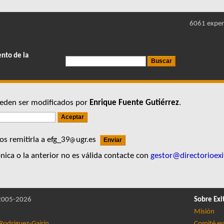
6061 exper
ento de la
pueden ser modificados por
Enrique Fuente Gutiérrez
.
s remitirla a efg_39
ugr.es
nica o la anterior no es válida contacte con
gestor@directorioexi
005-2026
Sobre Exi
Misión
Rodríguez-Gairín
Comité ev