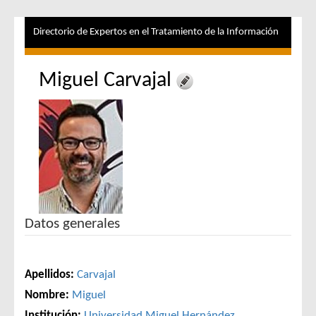
Directorio de Expertos en el Tratamiento de la Información
Miguel Carvajal
Datos generales
Apellidos:
Carvajal
Nombre:
Miguel
Institución:
Universidad Miguel Hernández