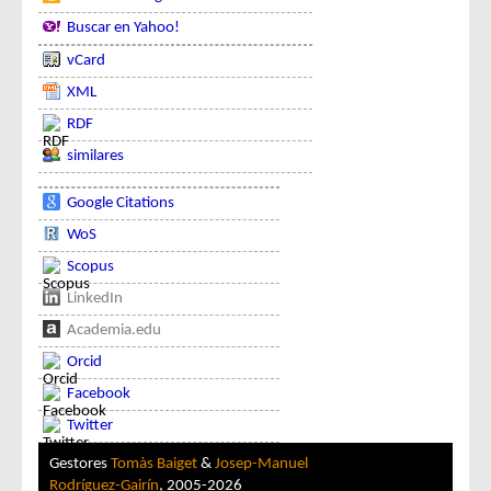
Buscar en Yahoo!
vCard
XML
RDF
similares
Google Citations
WoS
Scopus
LinkedIn
Academia.edu
Orcid
Facebook
Twitter
Gestores
Tomàs Baiget
&
Josep-Manuel
Rodríguez-Gairín
, 2005-2026