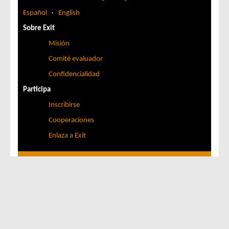
Español
·
English
Sobre Exit
Misión
Comité evaluador
Confidencialidad
Participa
Inscribirse
Cooperaciones
Enlaza a Exit