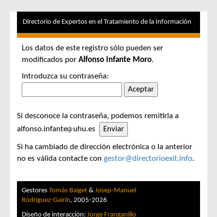
Directorio de Expertos en el Tratamiento de la Información
Los datos de este registro sólo pueden ser
modificados por
Alfonso Infante Moro
.
Introduzca su contraseña:
Si desconoce la contraseña, podemos remitirla a
alfonso.infante
uhu.es
Si ha cambiado de dirección electrónica o la anterior
no es válida contacte con
gestor@directorioexit.info
.
Gestores
Tomàs Baiget
&
Josep-Manuel
Rodríguez-Gairín
, 2005-2026
Diseño de interacción:
Jorge Franganillo