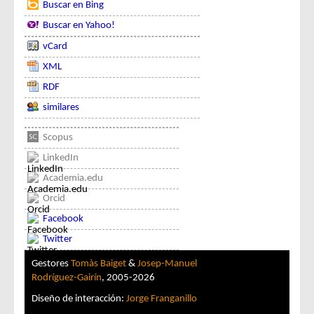
Buscar en Bing
Buscar en Yahoo!
vCard
XML
RDF
similares
Scopus
LinkedIn
Academia.edu
Orcid
Facebook
Twitter
Gestores
Tomàs Baiget
&
Josep-Manuel
Rodríguez-Gairín
, 2005-2026
Diseño de interacción:
Jorge Franganillo