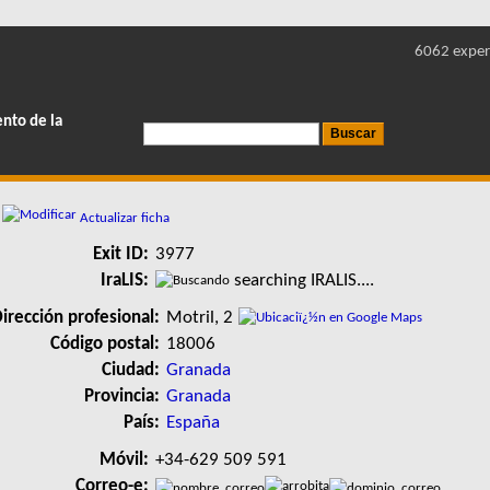
6062 exper
ento de la
Actualizar ficha
Exit ID:
3977
IraLIS:
searching IRALIS....
irección profesional:
Motril, 2
Código postal:
18006
Ciudad:
Granada
Provincia:
Granada
País:
España
Móvil:
+34-629 509 591
Correo-e: