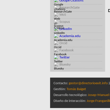
Google Citations
ResearchGate
D
WoS
Scopus
LinkedIn
Academia.edu
Orcid
Facebook
Twitter
Bluesky
Contacto:
gestor@directorioexit.info
2
Gestión:
Tomàs Baiget
Desarrollo tecnológico:
Josep-Manuel 
Diseño de interacción:
Jorge Franganil