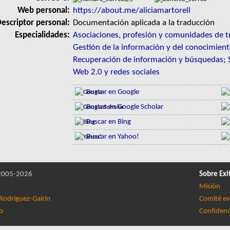
Web personal:
https://about.me/aliciamartorell
escriptor personal:
Documentación aplicada a la traducción
Especialidades:
Asociaciones, profesión y comunidades de t
Gestión de la información y del conocimien
Recuperación de información y búsquedas
;
Web 2.0 y redes sociales
Buscar en Google
Buscar en Google Scholar
Buscar en Bing
Buscar en Yahoo!
005-2026
Sobre Exi
Misión
Rodríguez-Gairín
Comité ev
lo
Confidenc