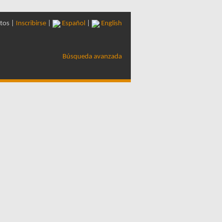
tos |
Inscribirse
|
Español
|
English
Búsqueda avanzada