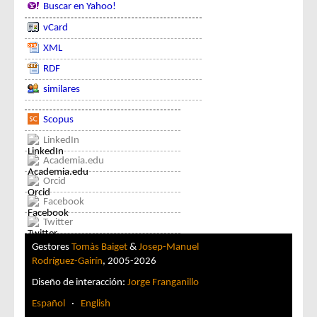
Buscar en Yahoo!
vCard
XML
RDF
similares
Scopus
LinkedIn
Academia.edu
Orcid
Facebook
Twitter
Gestores
Tomàs Baiget
&
Josep-Manuel
Rodríguez-Gairín
, 2005-2026
Diseño de interacción:
Jorge Franganillo
Español
·
English