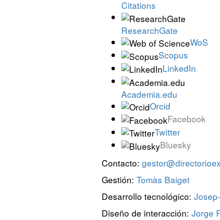
Citations
ResearchGate
WoS
Scopus
LinkedIn
Academia.edu
Orcid
Facebook
Twitter
Bluesky
Contacto:
gestor@directorioexi
Gestión:
Tomàs Baiget
Desarrollo tecnológico:
Josep-
Diseño de interacción:
Jorge F