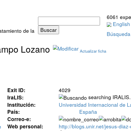
6061 expe
English
ratamiento de la
Búsqueda
Campo Lozano
Actualizar ficha
4029
Exit ID:
searching IRALIS..
IraLIS:
Universidad Internacional de L
Institución:
España
País:
Correo-e:
http://blogs.unir.net/jesus-dia
e
Web personal: