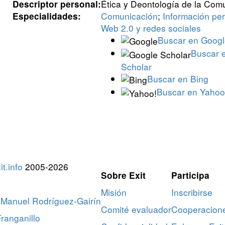
Ética y Deontología de la Com
Descriptor personal:
Comunicación
;
Información per
Especialidades:
Web 2.0 y redes sociales
Buscar en Goog
Buscar 
Scholar
Buscar en Bing
Buscar en Yahoo
t.info
2005-2026
Sobre Exit
Participa
Misión
Inscribirse
Manuel Rodríguez-Gairín
Comité evaluador
Cooperacion
ranganillo