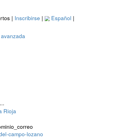
rtos |
Inscribirse
|
Español
|
 avanzada
..
a Rioja
z-del-campo-lozano