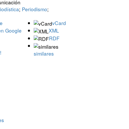
unicación
iodística
;
Periodismo
;
le
vCard
en Google
XML
RDF
!
similares
es