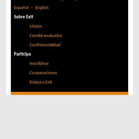
Español
·
English
Sobre Exit
Misión
Comité evaluador
Confidencialidad
Participa
Inscribirse
Cooperaciones
Enlaza a Exit