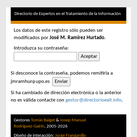
Directorio de Expertos en el Tratamiento de la Información
Los datos de este registro sólo pueden ser
modificados por
José M. Ramírez Hurtado
.
Introduzca su contraseña:
Si desconoce la contraseña, podemos remitirla a
jmramhur
upo.es
Si ha cambiado de dirección electrónica o la anterior
no es válida contacte con
gestor@directorioexit.info
.
Gestores
Tomàs Baiget
&
Josep-Manuel
Rodríguez-Gairín
, 2005-2026
Diseño de interacción:
Jorge Franganillo