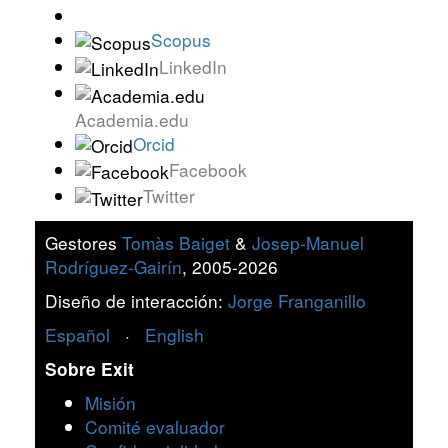
Scopus
LinkedIn
Academia.edu
Orcid
Facebook
Twitter
Gestores
Tomàs Baiget
&
Josep-Manuel
Rodríguez-Gairín
, 2005-2026
Diseño de interacción:
Jorge Franganillo
Español
·
English
Sobre Exit
Misión
Comité evaluador