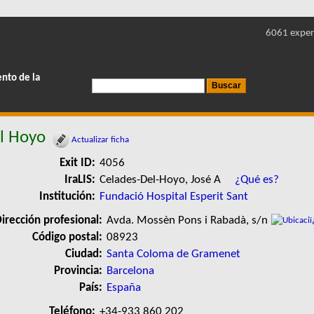
6061 exper
ento de la
el Hoyo
Actualizar ficha
Exit ID:
4056
IraLIS:
Celades-Del-Hoyo, José A
¿Qué es?
Institución:
Fundació Hospital Esperit Sant
irección profesional:
Avda. Mossèn Pons i Rabadà, s/n
Código postal:
08923
Ciudad:
Santa Coloma de Gramenet
Provincia:
Barcelona
País:
España
Teléfono:
+34-933 860 202