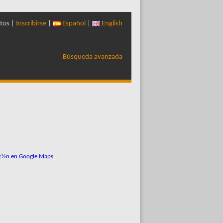
tos |
Inscribirse
|
Español
|
English
Búsqueda avanzada