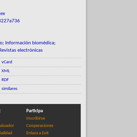
dex
-3227a736
to
;
Información biomédica
;
Revistas electrónicas
vCard
XML
RDF
similares
t
Participa
Inscribirse
aluador
Cooperaciones
ialidad
Enlaza a Exit