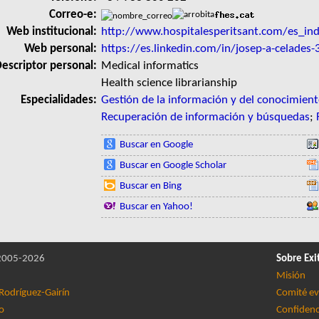
Correo-e:
Web institucional:
http://www.hospitalesperitsant.com/es_in
Web personal:
https://es.linkedin.com/in/josep-a-celades
escriptor personal:
Medical informatics
Health science librarianship
Especialidades:
Gestión de la información y del conocimien
Recuperación de información y búsquedas
;
Buscar en Google
Buscar en Google Scholar
Buscar en Bing
Buscar en Yahoo!
005-2026
Sobre Exi
Misión
Rodríguez-Gairín
Comité ev
lo
Confidenc