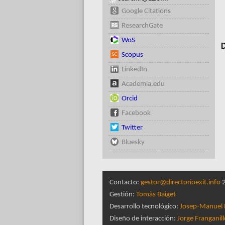
Google Citations
ResearchGate
WoS
D
Scopus
LinkedIn
Academia.edu
Orcid
Facebook
Twitter
Bluesky
Contacto:
gestor@directorioexit.info
2
Gestión:
Tomàs Baiget
Desarrollo tecnológico:
Josep-Manuel 
Diseño de interacción:
Jorge Franganil