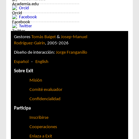
Orcid
Facebook
Twitter
Gestores
Tomàs Baiget
&
Josep-Manuel
Rodríguez-Gairín
, 2005-2026
Diseño de interacción:
Jorge Franganillo
Español
·
English
Sobre Exit
Misión
Comité evaluador
Confidencialidad
Participa
Inscribirse
Cooperaciones
Enlaza a Exit