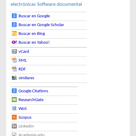
electrónicas
Software documental
Buscar en Google
Buscar en Google Scholar
Buscar en Bing
Buscar en Yahoo!
vCard
XML
RDF
similares
Google Citations
ResearchGate
WoS
Scopus
LinkedIn
Academia.edu