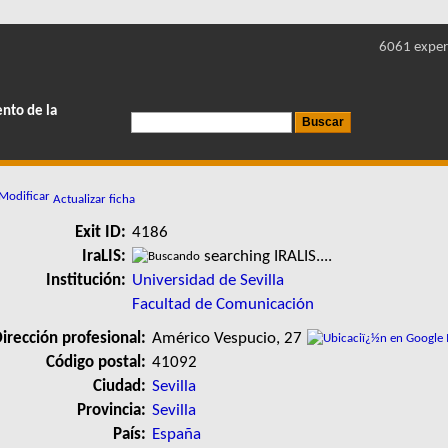
6061 exper
ento de la
Actualizar ficha
Exit ID:
4186
IraLIS:
searching IRALIS....
Institución:
Universidad de Sevilla
Facultad de Comunicación
irección profesional:
Américo Vespucio, 27
Código postal:
41092
Ciudad:
Sevilla
Provincia:
Sevilla
País:
España