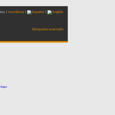
tos |
Inscribirse
|
Español
|
English
Búsqueda avanzada