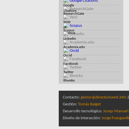
Google Citations
ResearchGate
WoS
Scopus
LinkedIn
Academia.edu
Orcid
Facebook
Twitter
Bluesky
Contacto:
gestor@directorioexit.info
2
Gestión:
Tomàs Baiget
Desarrollo tecnológico:
Josep-Manuel 
Diseño de interacción:
Jorge Franganil