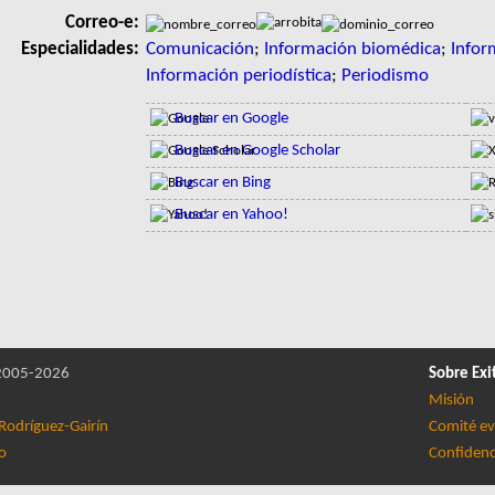
Correo-e:
Especialidades:
Comunicación
;
Información biomédica
;
Infor
Información periodística
;
Periodismo
Buscar en Google
Buscar en Google Scholar
Buscar en Bing
Buscar en Yahoo!
005-2026
Sobre Exi
Misión
Rodríguez-Gairín
Comité ev
lo
Confidenc