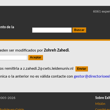
6061 exper
ento de la
pueden ser modificados por
Zohreh Zahedi
.
s remitirla a z.zahedi.2
cwts.leidenuniv.nl
nica o la anterior no es válida contacte con
gestor@directorioexi
005-2026
Sobre Exi
Misión
Rodríguez-Gairín
Comité ev