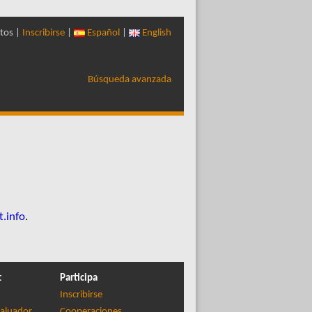
tos |
Inscribirse
|
Español
|
English
Búsqueda avanzada
t.info
.
t
Participa
Inscribirse
aluador
Cooperaciones