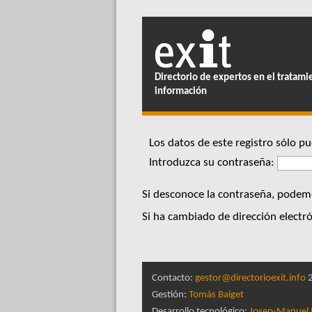
Directorio de expertos en el tratami
información
Los datos de este registro sólo 
Introduzca su contraseña:
Si desconoce la contraseña, podemo
Si ha cambiado de dirección electró
Contacto:
gestor@directorioexit.info
2
Gestión:
Tomàs Baiget
Desarrollo tecnológico:
Josep-Manuel 