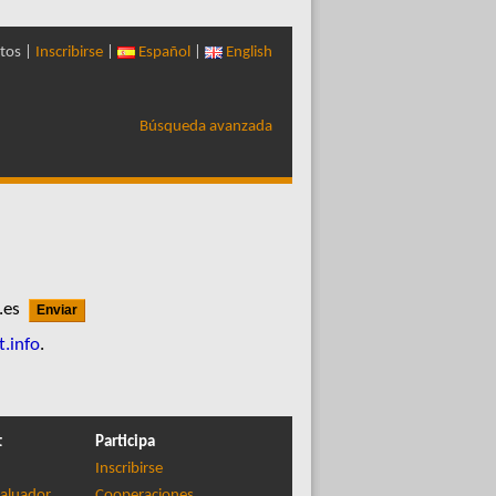
tos |
Inscribirse
|
Español
|
English
Búsqueda avanzada
a.es
t.info
.
t
Participa
Inscribirse
aluador
Cooperaciones