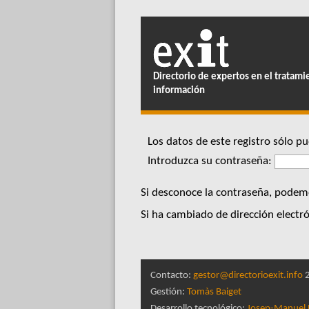
Directorio de expertos en el tratami
información
Los datos de este registro sólo 
Introduzca su contraseña:
Si desconoce la contraseña, podemo
Si ha cambiado de dirección electró
Contacto:
gestor@directorioexit.info
2
Gestión:
Tomàs Baiget
Desarrollo tecnológico:
Josep-Manuel 