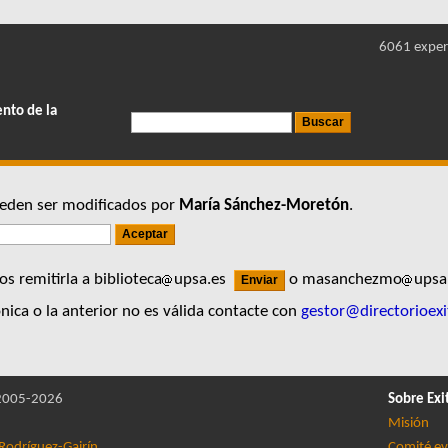
6061 exper
ento de la
pueden ser modificados por
María Sánchez-Moretón
.
s remitirla a biblioteca
upsa.es
o masanchezmo
ups
nica o la anterior no es válida contacte con
gestor@directorioexi
005-2026
Sobre Exi
Misión
Rodríguez-Gairín
Comité ev