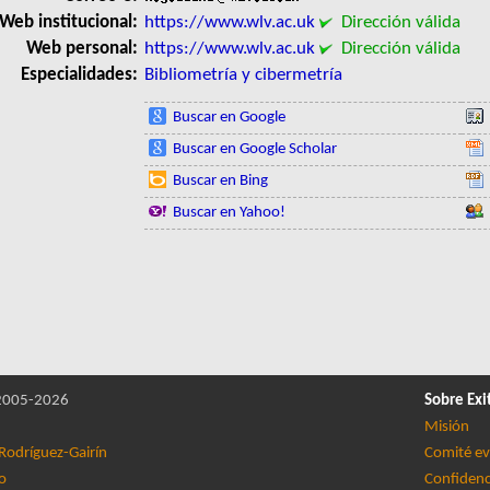
Web institucional:
https://www.wlv.ac.uk
Dirección válida
Web personal:
https://www.wlv.ac.uk
Dirección válida
Especialidades:
Bibliometría y cibermetría
Buscar en Google
Buscar en Google Scholar
Buscar en Bing
Buscar en Yahoo!
005-2026
Sobre Exi
Misión
Rodríguez-Gairín
Comité ev
lo
Confidenc