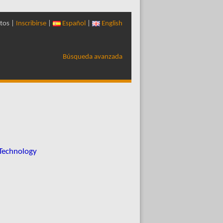
tos |
Inscribirse
|
Español
|
English
Búsqueda avanzada
 Technology