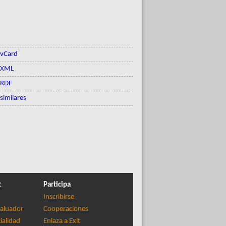
vCard
XML
RDF
similares
t
Participa
Inscribirse
aluador
Cooperaciones
ialidad
Enlaza a Exit