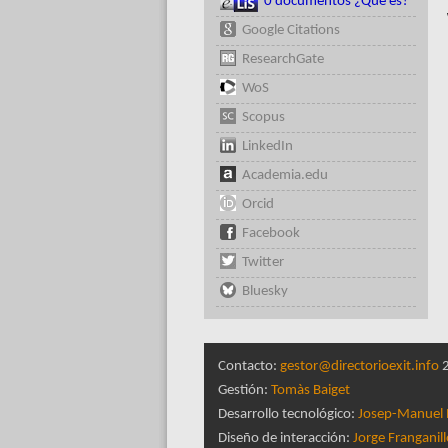
0 documentos ¿Qué es?
Google Citations
ResearchGate
WoS
Scopus
LinkedIn
Academia.edu
Orcid
Facebook
Twitter
Bluesky
Contacto:
gestor@directorioexit.info
2
Gestión:
Tomàs Baiget
Desarrollo tecnológico:
Josep-Manuel 
Diseño de interacción:
Jorge Franganil