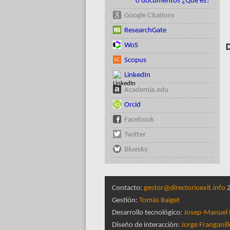
0 documentos ¿Qué es?
Google Citations
ResearchGate
WoS
D
Scopus
LinkedIn
Academia.edu
Orcid
Facebook
Twitter
Bluesky
Contacto:
gestor@directorioexit.info
2
Gestión:
Tomàs Baiget
Desarrollo tecnológico:
Josep-Manuel 
Diseño de interacción:
Jorge Franganil