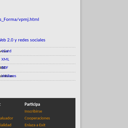
es_Forma/vpmj.html
eb 2.0 y redes sociales
vCard
XML
RDF
similares
t
Participa
Inscribirse
aluador
Cooperaciones
ialidad
Enlaza a Exit