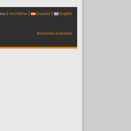
tos |
Inscribirse
|
Español
|
English
Búsqueda avanzada