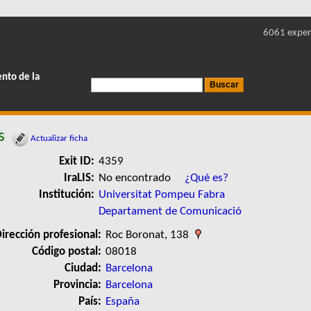
6061 exper
ento de la
s
Actualizar ficha
Exit ID:
4359
IraLIS:
No encontrado
¿Qué es?
Institución:
Universitat Pompeu Fabra
Departament de Comunicació
irección profesional:
Roc Boronat, 138
Código postal:
08018
Ciudad:
Barcelona
Provincia:
Barcelona
País:
España