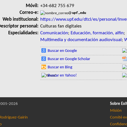
Móvil:
+34-682 755 679
Correo-e:
Web institucional:
https://www.upf.edu/dtcl/es/personal/Inv
escriptor personal:
Culturas fan digitales
Especialidades:
Comunicación
;
Educación, formación, alfin
;
Multimedia y documentación audiovisual
;
W
Buscar en Google
Buscar en Google Scholar
Buscar en Bing
Buscar en Yahoo!
005-2026
Sobre Exi
Misión
Rodríguez-Gairín
Comité ev
lo
Confidenc