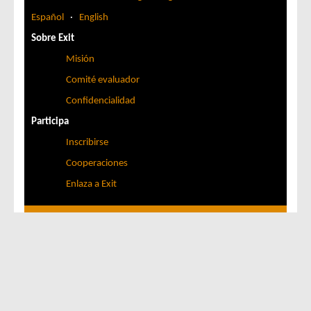
Español
·
English
Sobre Exit
Misión
Comité evaluador
Confidencialidad
Participa
Inscribirse
Cooperaciones
Enlaza a Exit