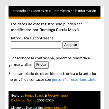
Directorio de Expertos en el Tratamiento de la Información
Los datos de este registro sólo pueden ser
modificados por
Domingo García-Marzá
.
Introduzca su contraseña:
Si desconoce la contraseña, podemos remitirla a
garmar
uji.es
Si ha cambiado de dirección electrónica o la anterior
no es válida contacte con
gestor@directorioexit.info
.
Gestores
Tomàs Baiget
&
Josep-Manuel
Rodríguez-Gairín
, 2005-2026
Diseño de interacción:
Jorge Franganillo