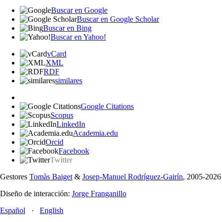
Buscar en Google
Buscar en Google Scholar
Buscar en Bing
Buscar en Yahoo!
vCard
XML
RDF
similares
Google Citations
Scopus
LinkedIn
Academia.edu
Orcid
Facebook
Twitter
Gestores
Tomàs Baiget
&
Josep-Manuel Rodríguez-Gairín
, 2005-2026
Diseño de interacción:
Jorge Franganillo
Español
·
English