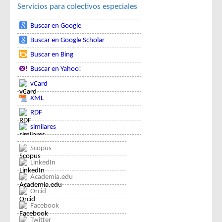
Servicios para colectivos especiales
Buscar en Google
Buscar en Google Scholar
Buscar en Bing
Buscar en Yahoo!
vCard
XML
RDF
similares
Scopus
LinkedIn
Academia.edu
Orcid
Facebook
Twitter