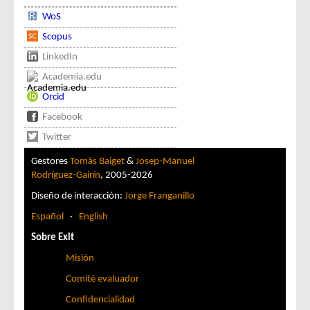
WoS
Scopus
LinkedIn
Academia.edu
Orcid
Facebook
Twitter
Gestores
Tomàs Baiget
&
Josep-Manuel
Rodríguez-Gairín
, 2005-2026
Diseño de interacción:
Jorge Franganillo
Español
·
English
Sobre Exit
Misión
Comité evaluador
Confidencialidad