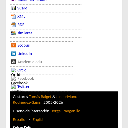
vCard
XML
RDF
similares
Scopus
LinkedIn
Academia.edu
Orcid
Facebook
Twitter
Gestores
Tomàs Baiget
&
Josep-Manuel
Rodríguez-Gairín
, 2005-2026
Diseño de interacción:
Jorge Franganillo
Español
·
English