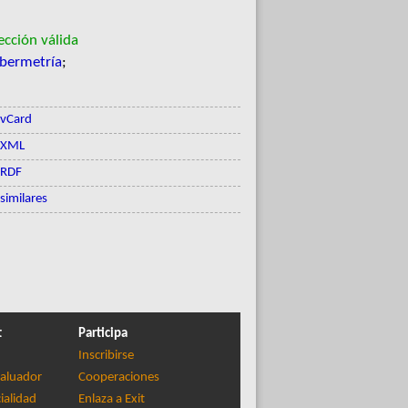
cción válida
ibermetría
;
vCard
XML
RDF
similares
t
Participa
Inscribirse
aluador
Cooperaciones
ialidad
Enlaza a Exit