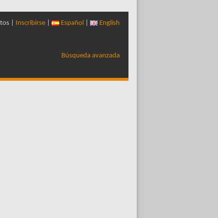
tos |
Inscribirse
|
Español
|
English
Búsqueda avanzada