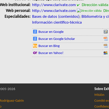
Web institucional:
http://www.clarivate.com
Dirección válida
Web personal:
http://www.clarivate.com
Dire
Especialidades:
Bases de datos (contenidos)
;
Bibliometría y c
Información científico-técnica
Buscar en Google
Buscar en Google Scholar
Buscar en Bing
Buscar en Yahoo!
005-2026
Sobre Exi
Misión
Rodríguez-Gairín
Comité ev
lo
Confidenc