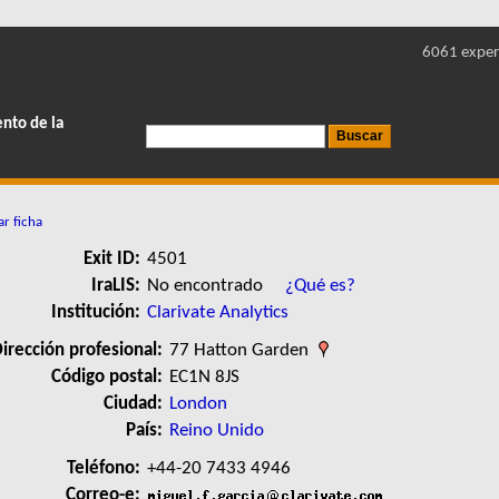
6061 exper
ento de la
ar ficha
Exit ID:
4501
IraLIS:
No encontrado
¿Qué es?
Institución:
Clarivate Analytics
irección profesional:
77 Hatton Garden
Código postal:
EC1N 8JS
Ciudad:
London
País:
Reino Unido
Teléfono:
+44-20 7433 4946
Correo-e: