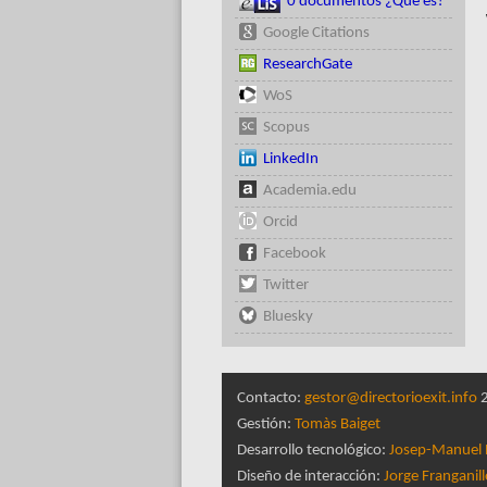
0 documentos ¿Qué es?
Google Citations
ResearchGate
WoS
Scopus
LinkedIn
Academia.edu
Orcid
Facebook
Twitter
Bluesky
Contacto:
gestor@directorioexit.info
2
Gestión:
Tomàs Baiget
Desarrollo tecnológico:
Josep-Manuel 
Diseño de interacción:
Jorge Franganil