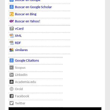
Buscar en Google
Buscar en Google Scholar
Buscar en Bing
Buscar en Yahoo!
vCard
XML
RDF
similares
Google Citations
Scopus
LinkedIn
Academia.edu
Orcid
Facebook
Twitter