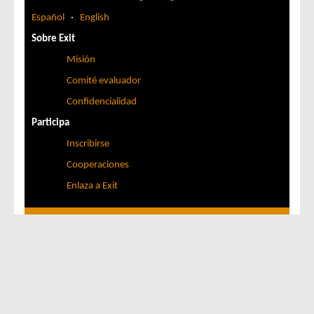
Español
·
English
Sobre Exit
Misión
Comité evaluador
Confidencialidad
Participa
Inscribirse
Cooperaciones
Enlaza a Exit