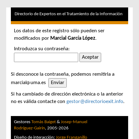
Directorio de Expertos en el Tratamiento de la Información
Los datos de este registro sólo pueden ser
modificados por
Marcial García López
.
Introduzca su contraseña:
Si desconoce la contraseña, podemos remitirla a
marcial
uma.es
Si ha cambiado de dirección electrónica o la anterior
no es válida contacte con
gestor@directorioexit.info
.
Gestores
Tomàs Baiget
&
Josep-Manuel
Rodríguez-Gairín
, 2005-2026
Diseño de interacción:
Jorge Franganillo