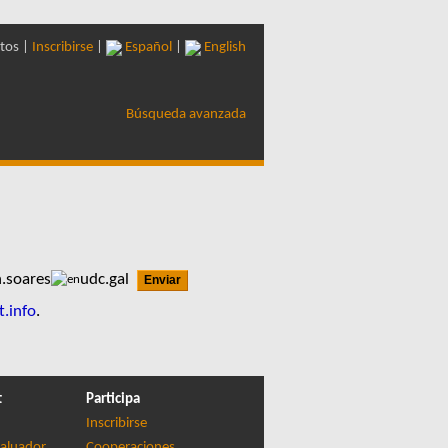
tos |
Inscribirse
|
Español
|
English
Búsqueda avanzada
.soares
udc.gal
t.info
.
t
Participa
Inscribirse
aluador
Cooperaciones