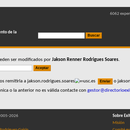
6062 exper
ento de la
pueden ser modificados por
Jakson Renner Rodrigues Soares
.
s remitirla a jakson.rodrigues.soares
usc.es
o jakson
nica o la anterior no es válida contacte con
gestor@directorioexi
005-2026
Sobre Exi
Misión
Rodríguez-Gairín
Comité ev