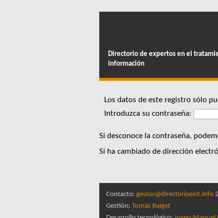
Directorio de expertos en el tratami
información
Los datos de este registro sólo 
Introduzca su contraseña:
Si desconoce la contraseña, podemo
Si ha cambiado de dirección electró
Contacto:
gestor@directorioexit.info
2
Gestión:
Tomàs Baiget
Desarrollo tecnológico:
Josep-Manuel 