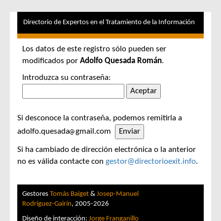
Directorio de Expertos en el Tratamiento de la Información
Los datos de este registro sólo pueden ser
modificados por
Adolfo Quesada Román
.
Introduzca su contraseña:
Si desconoce la contraseña, podemos remitirla a
adolfo.quesada
gmail.com
Si ha cambiado de dirección electrónica o la anterior
no es válida contacte con
gestor@directorioexit.info
.
Gestores
Tomàs Baiget
&
Josep-Manuel
Rodríguez-Gairín
, 2005-2026
Diseño de interacción:
Jorge Franganillo