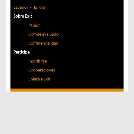
Español
·
English
Sobre Exit
Misión
Comité evaluador
Confidencialidad
Participa
Inscribirse
Cooperaciones
Enlaza a Exit