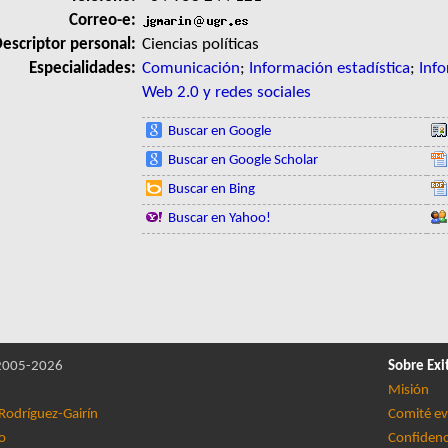
Correo-e:
escriptor personal:
Ciencias políticas
Especialidades:
Comunicación
;
Información estadística
;
Inf
Web 2.0 y redes sociales
Buscar en Google
Buscar en Google Scholar
Buscar en Bing
Buscar en Yahoo!
005-2026
Sobre Exi
Misión
Rodríguez-Gairín
Comité ev
lo
Confidenc