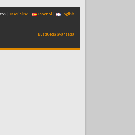
tos |
Inscribirse
|
Español
|
English
Búsqueda avanzada