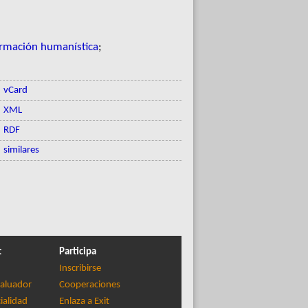
ormación humanística
;
vCard
XML
RDF
similares
t
Participa
Inscribirse
aluador
Cooperaciones
ialidad
Enlaza a Exit