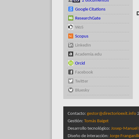
2 documentos
Google Citations
D
ResearchGate
WoS
Scopus
LinkedIn
Academia.edu
Orcid
Facebook
Twitter
Bluesky
Contacto:
gestor@directorioexit.info
2
Gestión:
Tomàs Baiget
Desarrollo tecnológico:
Josep-Manuel 
Diseño de interacción:
Jorge Franganil