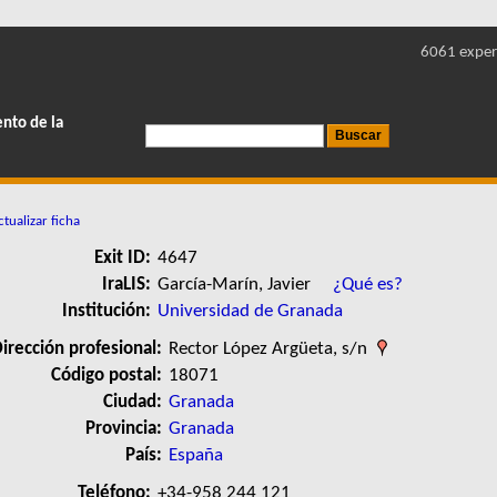
6061 exper
ento de la
tualizar ficha
Exit ID:
4647
IraLIS:
García-Marín, Javier
¿Qué es?
Institución:
Universidad de Granada
irección profesional:
Rector López Argüeta, s/n
Código postal:
18071
Ciudad:
Granada
Provincia:
Granada
País:
España
Teléfono:
+34-958 244 121