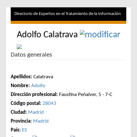
Directorio de Expertos en el Tratamiento de la Información
Adolfo Calatrava
Datos generales
Apellidos:
Calatrava
Nombre:
Adolfo
Dirección profesional:
Faustina Peñalver, 5 - 7-C
Código postal:
28043
Ciudad:
Madrid
Provincia:
Madrid
País:
ES