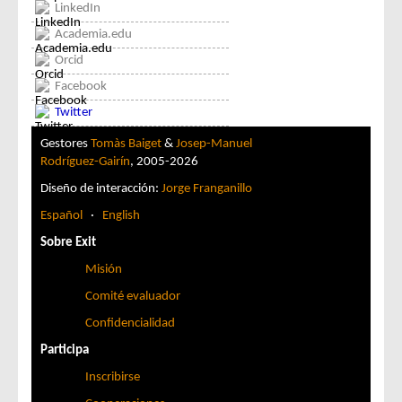
LinkedIn
Academia.edu
Orcid
Facebook
Twitter
Gestores
Tomàs Baiget
&
Josep-Manuel
Rodríguez-Gairín
, 2005-2026
Diseño de interacción:
Jorge Franganillo
Español
·
English
Sobre Exit
Misión
Comité evaluador
Confidencialidad
Participa
Inscribirse