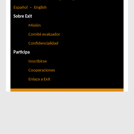
Español
·
English
Sobre Exit
Misión
Comité evaluador
Confidencialidad
Participa
Inscribirse
Cooperaciones
Enlaza a Exit