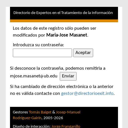
Directorio de Expertos en el Tratamiento de la Información
Los datos de este registro sólo pueden ser
modificados por
Maria-Jose Masanet
.
Introduzca su contraseña:
Si desconoce la contraseña, podemos remitirla a
mjose.masanet
ub.edu
Si ha cambiado de dirección electrónica o la anterior
no es válida contacte con
gestor@directorioexit.info
.
Gestores
Tomàs Baiget
&
Josep-Manuel
Rodríguez-Gairín
, 2005-2026
Diseño de interacción:
Jorge Franganillo