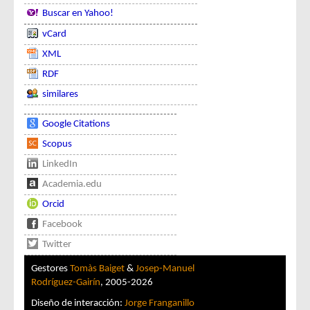
Buscar en Yahoo!
vCard
XML
RDF
similares
Google Citations
Scopus
LinkedIn
Academia.edu
Orcid
Facebook
Twitter
Gestores
Tomàs Baiget
&
Josep-Manuel
Rodríguez-Gairín
, 2005-2026
Diseño de interacción:
Jorge Franganillo