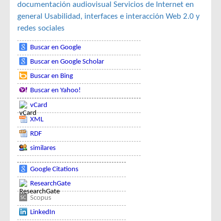
documentación audiovisual
Servicios de Internet en
general
Usabilidad, interfaces e interacción
Web 2.0 y
redes sociales
Buscar en Google
Buscar en Google Scholar
Buscar en Bing
Buscar en Yahoo!
vCard
XML
RDF
similares
Google Citations
ResearchGate
Scopus
LinkedIn