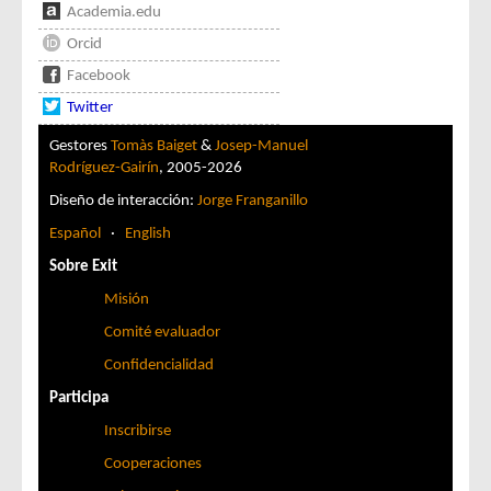
Academia.edu
Orcid
Facebook
Twitter
Gestores
Tomàs Baiget
&
Josep-Manuel
Rodríguez-Gairín
, 2005-2026
Diseño de interacción:
Jorge Franganillo
Español
·
English
Sobre Exit
Misión
Comité evaluador
Confidencialidad
Participa
Inscribirse
Cooperaciones