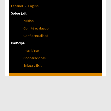
Español
·
English
Sobre Exit
Misión
Comité evaluador
Confidencialidad
Participa
Inscribirse
Cooperaciones
Enlaza a Exit