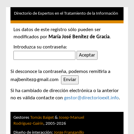
Directorio de Expertos en el Tratamiento de la Información
Los datos de este registro sólo pueden ser
modificados por
María José Benítez de Gracia
.
Introduzca su contraseña:
Si desconoce la contraseña, podemos remitirla a
majbenitez
gmail.com
Si ha cambiado de dirección electrónica o la anterior
no es válida contacte con
gestor@directorioexit.info
.
Gestores
Tomàs Baiget
&
Josep-Manuel
Rodríguez-Gairín
, 2005-2026
Diseño de interacción:
Jorge Franganillo