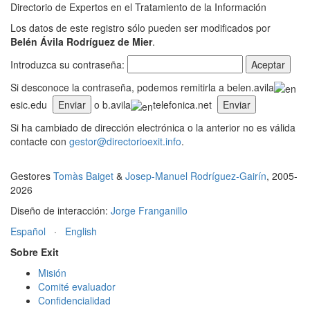
Directorio de Expertos en el Tratamiento de la Información
Los datos de este registro sólo pueden ser modificados por
Belén Ávila Rodríguez de Mier
.
Introduzca su contraseña:
Si desconoce la contraseña, podemos remitirla a belen.avila
esic.edu
o b.avila
telefonica.net
Si ha cambiado de dirección electrónica o la anterior no es válida
contacte con
gestor@directorioexit.info
.
Gestores
Tomàs Baiget
&
Josep-Manuel Rodríguez-Gairín
, 2005-
2026
Diseño de interacción:
Jorge Franganillo
Español
·
English
Sobre Exit
Misión
Comité evaluador
Confidencialidad